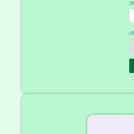
মো
যে